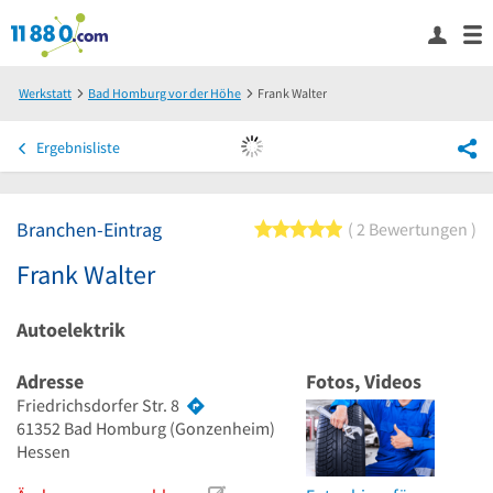
Werkstatt
Bad Homburg vor der Höhe
Frank Walter
Ergebnisliste
Branchen-Eintrag
5 von 5 Sternen
2 Bewertungen
Frank Walter
Autoelektrik
Adresse
Fotos, Videos
Friedrichsdorfer Str. 8
61352
Bad Homburg
(Gonzenheim)
Hessen