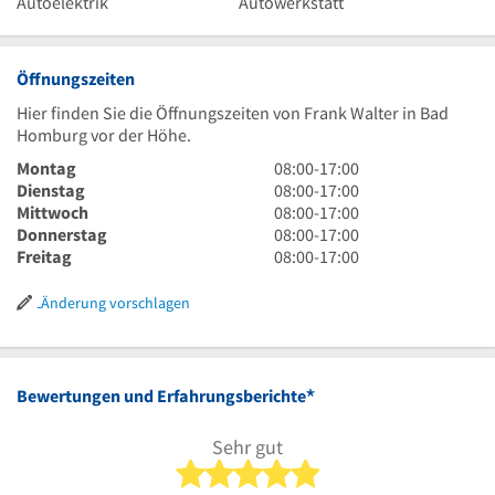
Autoelektrik
Autowerkstatt
Öffnungszeiten
Hier finden Sie die Öffnungszeiten von Frank Walter in Bad
Homburg vor der Höhe.
8
Montag
08:00
-
17:00
Uhr
8
Dienstag
08:00
-
17:00
bis
Uhr
8
Mittwoch
08:00
-
17:00
17
bis
Uhr
8
Donnerstag
08:00
-
17:00
Uhr
17
bis
Uhr
8
Freitag
08:00
-
17:00
Uhr
17
bis
Uhr
Uhr
17
bis
Änderung vorschlagen
Uhr
17
Uhr
*
Bewertungen und Erfahrungsberichte
Sehr gut
5 von 5 Sternen