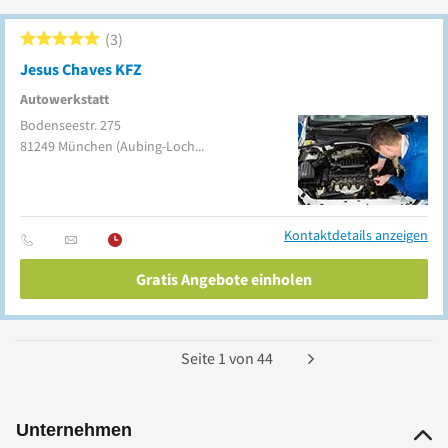
3
Jesus Chaves KFZ
Autowerkstatt
Bodenseestr. 275
81249
München
(Aubing-Lochhausen-Langwied)
Kontaktdetails anzeigen
Gratis Angebote einholen
Seite
1
von
44
Unternehmen