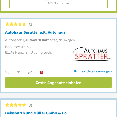
80333
München
3
Autohaus Spratter e.K. Autohaus
Autohandel,
Autowerkstatt
, Seat, Neuwagen
Bodenseestr. 277
81249
München
(Aubing-Lochhausen-Langwied)
Kontaktdetails anzeigen
Gratis Angebote einholen
3
Beissbarth und Müller GmbH & Co.