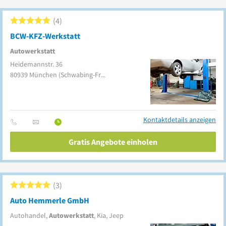
4
BCW-KFZ-Werkstatt
Autowerkstatt
Heidemannstr. 36
80939
München
(Schwabing-Freimann)
Kontaktdetails anzeigen
Gratis Angebote einholen
3
Auto Hemmerle GmbH
Autohandel,
Autowerkstatt
, Kia, Jeep