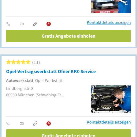
Kontaktdetails anzeigen
Gratis Angebote einholen
11
Opel-Vertragswerkstatt Ofner KFZ-Service
Autowerkstatt
, Opel-Werkstatt
Lindberghstr. 8
80939
München
(Schwabing-Freimann)
Kontaktdetails anzeigen
Gratis Angebote einholen