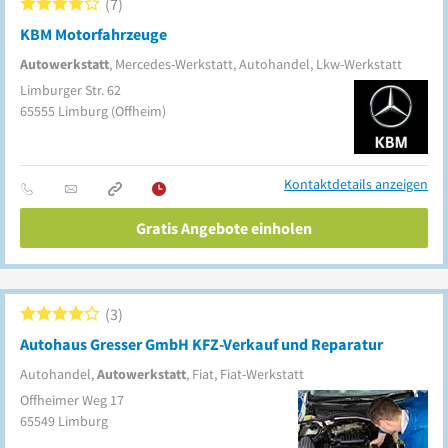
7
KBM Motorfahrzeuge
Autowerkstatt
, Mercedes-Werkstatt, Autohandel, Lkw-Werkstatt
Limburger Str. 62
65555
Limburg
(Offheim)
Kontaktdetails anzeigen
Gratis Angebote einholen
3
Autohaus Gresser GmbH KFZ-Verkauf und Reparatur
Autohandel,
Autowerkstatt
, Fiat, Fiat-Werkstatt
Offheimer Weg 17
65549
Limburg