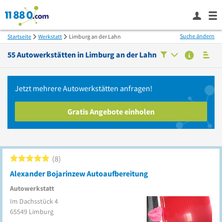
Suche ändern
Startseite
Werkstatt
Limburg an der Lahn
55
Autowerkstätten in
Limburg an der Lahn
Jetzt mehrere
Autowerkstätten
anfragen!
Gratis Angebote einholen
8
Alexander Bojarinzew Autoaufbereitung
Autowerkstatt
Im Dachsstück 4
65549
Limburg