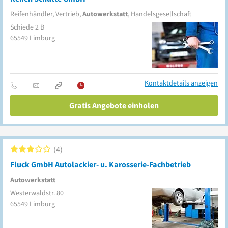
Reifenhändler, Vertrieb,
Autowerkstatt
, Handelsgesellschaft
Schiede 2 B
65549
Limburg
Kontaktdetails anzeigen
Gratis Angebote einholen
4
Fluck GmbH Autolackier- u. Karosserie-Fachbetrieb
Autowerkstatt
Westerwaldstr. 80
65549
Limburg