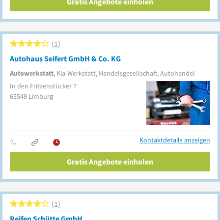
Gratis Angebote einholen
1
Autohaus Seifert GmbH & Co. KG
Autowerkstatt
, Kia-Werkstatt, Handelsgesellschaft, Autohandel
In den Fritzenstücker 7
65549
Limburg
Kontaktdetails anzeigen
Gratis Angebote einholen
1
Reifen Schütte GmbH