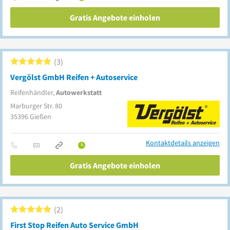
Gratis Angebote einholen
3
Vergölst GmbH Reifen + Autoservice
Reifenhändler,
Autowerkstatt
Marburger Str. 80
35396
Gießen
Kontaktdetails anzeigen
Gratis Angebote einholen
2
First Stop Reifen Auto Service GmbH