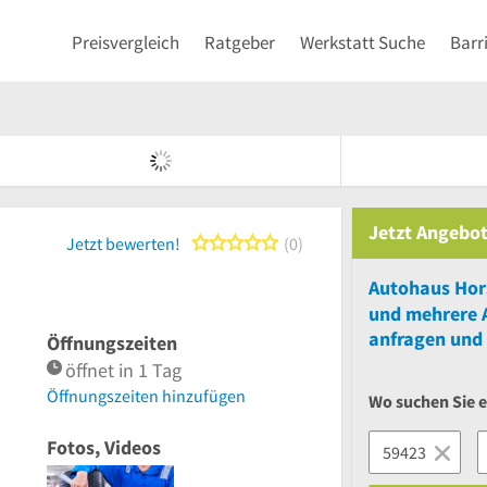
Preisvergleich
Ratgeber
Werkstatt Suche
Barr
Jetzt Angebot
0 von 5 Sternen
Jetzt bewerten!
0
Autohaus Hor
und
mehrere
anfragen und 
Öffnungszeiten
öffnet in 1 Tag
Öffnungszeiten hinzufügen
Wo suchen Sie 
Fotos, Videos