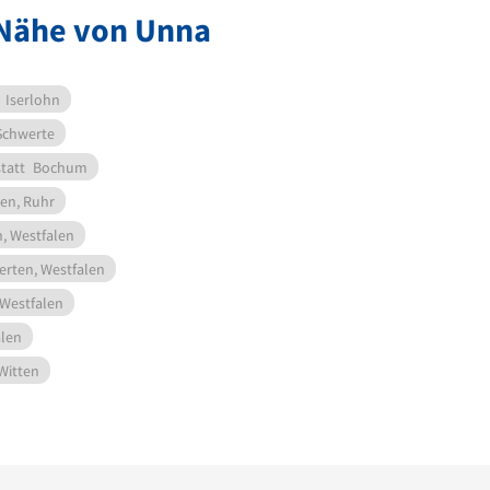
 Nähe von Unna
Iserlohn
Schwerte
tatt
Bochum
en, Ruhr
, Westfalen
erten, Westfalen
 Westfalen
alen
Witten