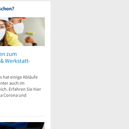
schon?
nen zum
& Werkstatt-
 hat einige Abläufe
unter auch im
ch. Erfahren Sie hier
ma Corona und