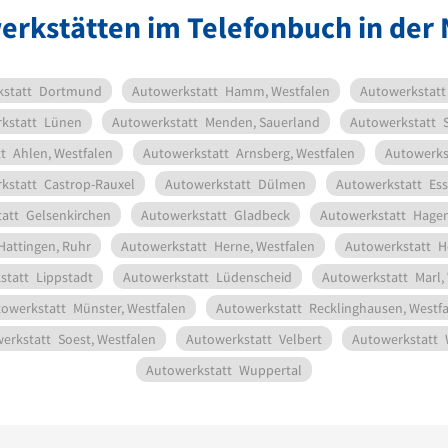
erkstätten im Telefonbuch in der
statt
Dortmund
Autowerkstatt
Hamm, Westfalen
Autowerkstatt
kstatt
Lünen
Autowerkstatt
Menden, Sauerland
Autowerkstatt
t
Ahlen, Westfalen
Autowerkstatt
Arnsberg, Westfalen
Autowerks
kstatt
Castrop-Rauxel
Autowerkstatt
Dülmen
Autowerkstatt
Ess
att
Gelsenkirchen
Autowerkstatt
Gladbeck
Autowerkstatt
Hagen
Hattingen, Ruhr
Autowerkstatt
Herne, Westfalen
Autowerkstatt
H
statt
Lippstadt
Autowerkstatt
Lüdenscheid
Autowerkstatt
Marl,
owerkstatt
Münster, Westfalen
Autowerkstatt
Recklinghausen, Westf
erkstatt
Soest, Westfalen
Autowerkstatt
Velbert
Autowerkstatt
Autowerkstatt
Wuppertal