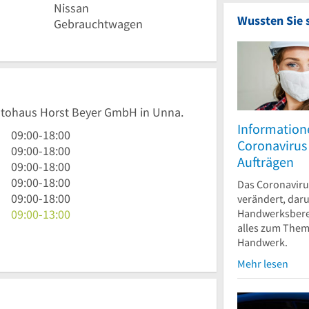
Nissan
Wussten Sie 
Gebrauchtwagen
Autohaus Horst Beyer GmbH in Unna.
Informatio
9
09:00
-
18:00
Coronavirus 
Uhr
9
09:00
-
18:00
Aufträgen
bis
Uhr
9
09:00
-
18:00
18
bis
Uhr
9
09:00
-
18:00
Das Coronavirus
Uhr
18
bis
Uhr
9
09:00
-
18:00
verändert, dar
Uhr
18
bis
Uhr
9
Handwerksberei
09:00
-
13:00
alles zum The
Uhr
18
bis
Uhr
Handwerk.
Uhr
18
bis
Uhr
13
Mehr lesen
Uhr