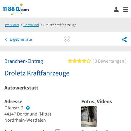
Werkstatt
Dortmund
Droletz Kraftfahrzeuge
Ergebnisliste
Branchen-Eintrag
4 von 5 Sternen
3 Bewertungen
Droletz Kraftfahrzeuge
Autowerkstatt
Adresse
Fotos, Videos
Ofenstr. 2
44147
Dortmund
(Mitte)
Nordrhein-Westfalen