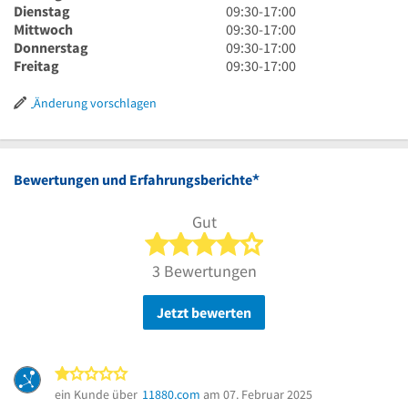
Uhr
9
Dienstag
09:30
-
17:00
30
Uhr
9
Mittwoch
09:30
-
17:00
bis
30
Uhr
9
Donnerstag
09:30
-
17:00
17
bis
30
Uhr
9
Freitag
09:30
-
17:00
Uhr
17
bis
30
Uhr
Uhr
17
bis
30
Änderung vorschlagen
Uhr
17
bis
Uhr
17
Uhr
*
Bewertungen und Erfahrungsberichte
Gut
4 von 5 Sternen
3 Bewertungen
Jetzt bewerten
1 von 5 Sternen
ein Kunde über
11880.com
am 07. Februar 2025