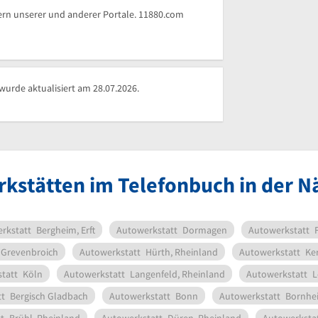
rn unserer und anderer Portale. 11880.com
rde aktualisiert am 28.07.2026.
kstätten im Telefonbuch in der 
rkstatt
Bergheim, Erft
Autowerkstatt
Dormagen
Autowerkstatt
Grevenbroich
Autowerkstatt
Hürth, Rheinland
Autowerkstatt
Ke
tatt
Köln
Autowerkstatt
Langenfeld, Rheinland
Autowerkstatt
L
t
Bergisch Gladbach
Autowerkstatt
Bonn
Autowerkstatt
Bornhei
t
Brühl, Rheinland
Autowerkstatt
Düren, Rheinland
Autowerksta