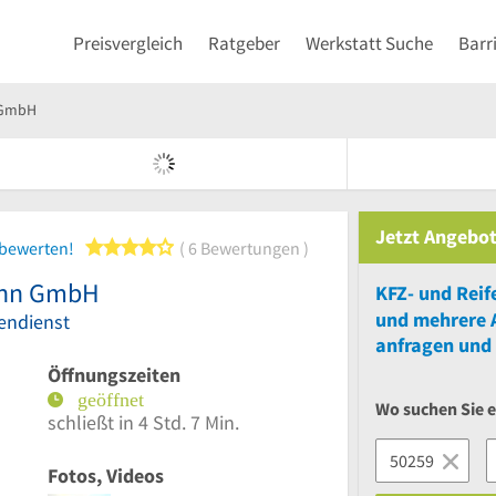
Preisvergleich
Ratgeber
Werkstatt Suche
Barr
 GmbH
Jetzt Angebot
4 von 5 Sternen
 bewerten!
6 Bewertungen
ann GmbH
und
mehrere
fendienst
anfragen und 
Öffnungszeiten
Wo suchen Sie 
schließt in 4 Std. 7 Min.
Fotos, Videos