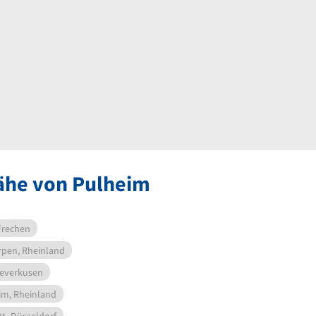
Nähe von Pulheim
Frechen
rpen, Rheinland
everkusen
m, Rheinland
tt
Düsseldorf