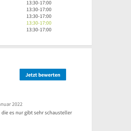
13
13:30
-
17:00
Uhr
13
13:30
-
17:00
30
Uhr
13
13:30
-
17:00
bis
30
Uhr
13
13:30
-
17:00
17
bis
30
Uhr
13
13:30
-
17:00
Uhr
17
bis
30
Uhr
Uhr
17
bis
30
Uhr
17
bis
Uhr
17
Uhr
Jetzt bewerten
n
anuar 2022
die es nur gibt sehr schausteller