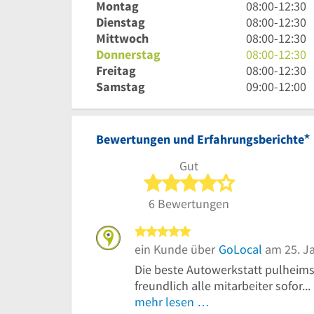
8
Montag
08:00
-
12:30
Uhr
8
Dienstag
08:00
-
12:30
bis
Uhr
8
Mittwoch
08:00
-
12:30
12
bis
Uhr
8
Donnerstag
08:00
-
12:30
Uhr
12
bis
Uhr
8
Freitag
08:00
-
12:30
30
Uhr
12
bis
Uhr
9
Samstag
09:00
-
12:00
30
Uhr
12
bis
Uhr
30
Uhr
12
bis
30
Uhr
12
*
Bewertungen und Erfahrungsberichte
30
Uhr
Gut
4 von 5 Sterne
6 Bewertungen
5 von 5 Sternen
ein Kunde über
GoLocal
am 25. J
Die beste Autowerkstatt pulheims 
freundlich alle mitarbeiter sofor...
mehr lesen …