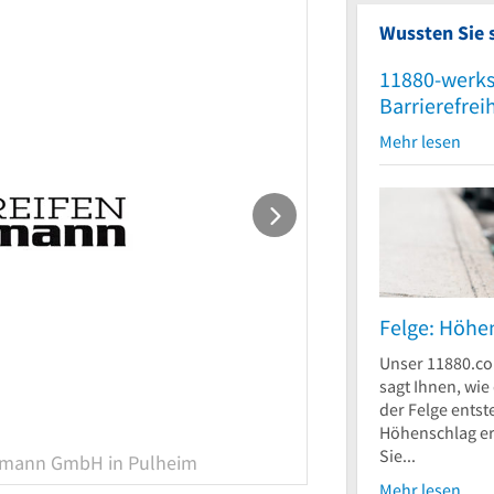
Wussten Sie 
11880-werks
Barrierefrei
Mehr lesen
Felge: Höhe
Unser 11880.co
sagt Ihnen, wi
der Felge entst
Höhenschlag er
Sie...
chmann GmbH in Pulheim
Mehr lesen