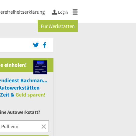
ierefreiheitserklärung
Login
Für Werkstätten
e einholen!
KFZ- und Reifendienst Bachmann GmbH
Autowerkstätten
Zeit &
Geld sparen!
eine Autowerkstatt?