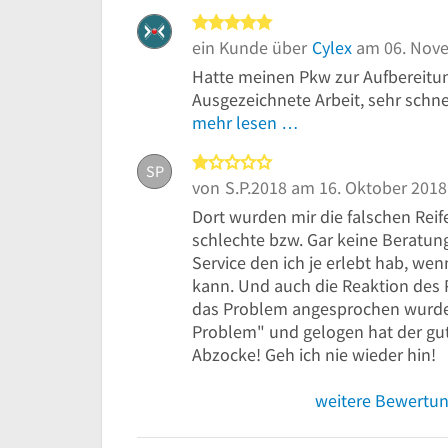
5 von 5 Sternen
ein Kunde über
Cylex
am 06. Nov
Hatte meinen Pkw zur Aufbereitun
Ausgezeichnete Arbeit, sehr schnell
mehr lesen …
1 von 5 Sternen
SP
von
S.P.2018
am 16. Oktober 2018
Dort wurden mir die falschen Reife
schlechte bzw. Gar keine Beratung
Service den ich je erlebt hab, w
kann. Und auch die Reaktion des P
das Problem angesprochen wurde. 
Problem" und gelogen hat der gut
Abzocke! Geh ich nie wieder hin!
weitere Bewertu