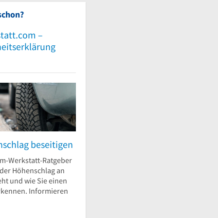
schon?
tatt.com –
heitserklärung
nschlag beseitigen
m-Werkstatt-Ratgeber
e der Höhenschlag an
eht und wie Sie einen
kennen. Informieren
Autowerkstatt