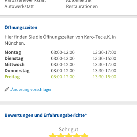
Karosseriewerkstatt
Autoelektrik
Autowerkstatt
Restaurationen
Öffnungszeiten
Hier finden Sie die Öffnungszeiten von Karo-Tec e.K. in
München.
8
13
Montag
08:00
-
12:00
13:30
-
17:00
Uhr
8
Uhr
13
Dienstag
08:00
-
12:00
13:30
-
15:00
bis
Uhr
8
30
Uhr
13
Mittwoch
08:00
-
12:00
13:30
-
17:00
12
bis
Uhr
8
bis
30
Uhr
13
Donnerstag
08:00
-
12:00
13:30
-
17:00
Uhr
12
bis
Uhr
8
17
bis
30
Uhr
13
Freitag
08:00
-
12:00
13:30
-
15:00
Uhr
12
bis
Uhr
Uhr
15
bis
30
Uhr
Uhr
12
bis
Uhr
17
bis
30
Änderung vorschlagen
Uhr
12
Uhr
17
bis
Uhr
Uhr
15
Uhr
*
Bewertungen und Erfahrungsberichte
Sehr gut
5 von 5 Sternen