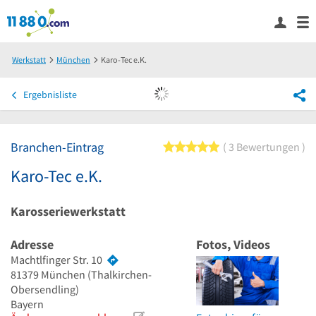
Werkstatt
München
Karo-Tec e.K.
Ergebnisliste
Branchen-Eintrag
5 von 5 Sternen
3 Bewertungen
Karo-Tec e.K.
Karosseriewerkstatt
Adresse
Fotos, Videos
Machtlfinger Str. 10
81379
München
(Thalkirchen-
Obersendling)
Bayern