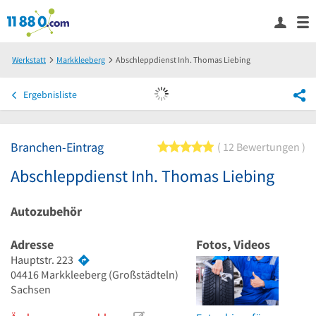
Werkstatt
Markkleeberg
Abschleppdienst Inh. Thomas Liebing
Ergebnisliste
Branchen-Eintrag
5 von 5 Sternen
12 Bewertungen
Abschleppdienst Inh. Thomas Liebing
Autozubehör
Adresse
Fotos, Videos
Hauptstr. 223
04416
Markkleeberg
(Großstädteln)
Sachsen