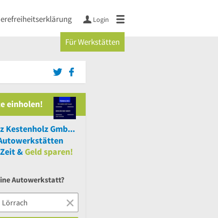
ierefreiheitserklärung
Login
Für Werkstätten
e einholen!
Mercedes-Benz Kestenholz GmbH Autohaus
Autowerkstätten
Zeit &
Geld sparen!
eine Autowerkstatt?