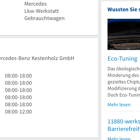
Mercedes
Wussten Sie 
Lkw-Werkstatt
Gebrauchtwagen
Eco-Tuning
 Mercedes-Benz Kestenholz GmbH
Das ökologische
8
Minderung des
08:00
-
18:00
gezieltes Chipt
Uhr
8
08:00
-
18:00
Modifizierung 
bis
Uhr
8
08:00
-
18:00
Doch Eco-Tunin
18
bis
Uhr
8
08:00
-
18:00
Uhr
18
bis
Uhr
8
08:00
-
18:00
Mehr lesen
Uhr
18
bis
Uhr
8
08:00
-
12:00
Uhr
18
bis
Uhr
11880-werks
Uhr
18
bis
Barrierefrei
Uhr
12
Mehr lesen
Uhr