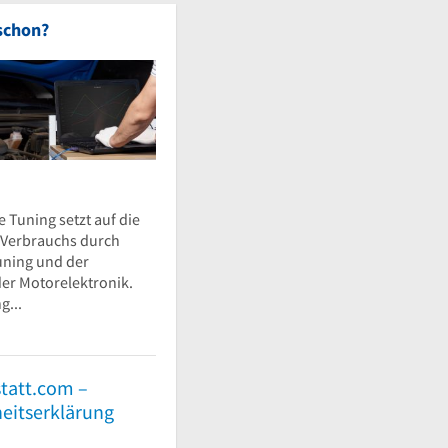
schon?
 Tuning setzt auf die
 Verbrauchs durch
uning und der
der Motorelektronik.
g...
tatt.com –
heitserklärung