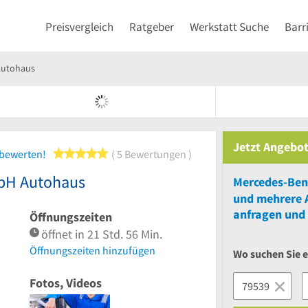
Preisvergleich
Ratgeber
Werkstatt Suche
Barr
Autohaus
Jetzt Angebot
5 von 5 Sternen
 bewerten!
5 Bewertungen
bH Autohaus
und
mehrere
anfragen und 
Öffnungszeiten
öffnet in 21 Std. 56 Min.
Öffnungszeiten hinzufügen
Wo suchen Sie 
Fotos, Videos