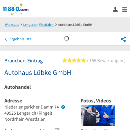
Werkstatt
Lengerich, Westfalen
Autohaus Lübke GmbH
Ergebnisliste
Branchen-Eintrag
5 von 5 Sternen
155 Bewertungen
Autohaus Lübke GmbH
Autohandel
Adresse
Fotos, Videos
Niederlengericher Damm 74
49525
Lengerich
(Ringel)
Nordrhein-Westfalen