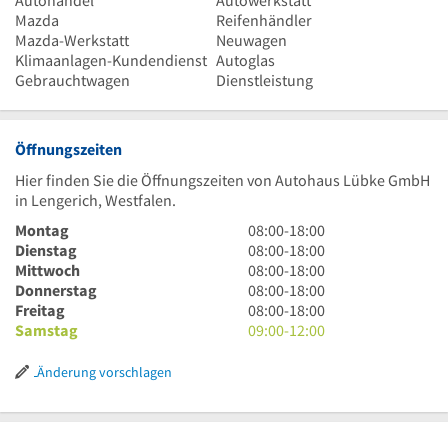
Autohandel
Autowerkstatt
Mazda
Reifenhändler
Mazda-Werkstatt
Neuwagen
Klimaanlagen-Kundendienst
Autoglas
Gebrauchtwagen
Dienstleistung
Öffnungszeiten
Hier finden Sie die Öffnungszeiten von Autohaus Lübke GmbH
in Lengerich, Westfalen.
8
Montag
08:00
-
18:00
Uhr
8
Dienstag
08:00
-
18:00
bis
Uhr
8
Mittwoch
08:00
-
18:00
18
bis
Uhr
8
Donnerstag
08:00
-
18:00
Uhr
18
bis
Uhr
8
Freitag
08:00
-
18:00
Uhr
18
bis
Uhr
9
Samstag
09:00
-
12:00
Uhr
18
bis
Uhr
Uhr
18
bis
Änderung vorschlagen
Uhr
12
Uhr