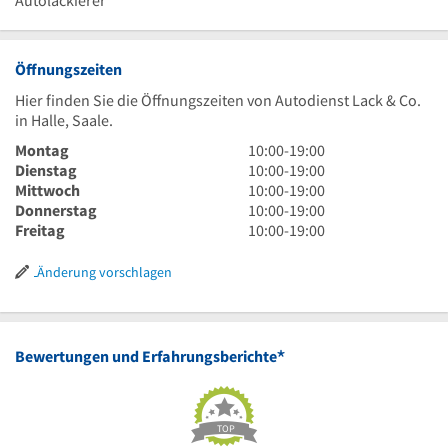
Autolackierer
Öffnungszeiten
Hier finden Sie die Öffnungszeiten von Autodienst Lack & Co.
in Halle, Saale.
10
Montag
10:00
-
19:00
Uhr
10
Dienstag
10:00
-
19:00
bis
Uhr
10
Mittwoch
10:00
-
19:00
19
bis
Uhr
10
Donnerstag
10:00
-
19:00
Uhr
19
bis
Uhr
10
Freitag
10:00
-
19:00
Uhr
19
bis
Uhr
Uhr
19
bis
Änderung vorschlagen
Uhr
19
Uhr
*
Bewertungen und Erfahrungsberichte
TOP