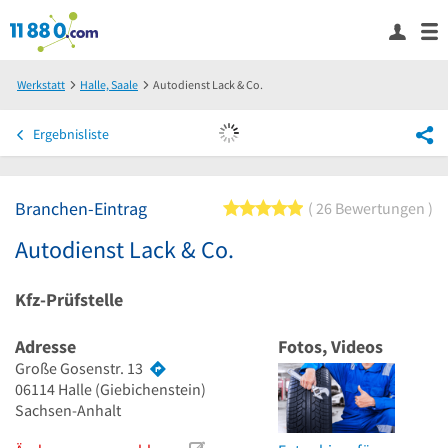
Werkstatt
Halle, Saale
Autodienst Lack & Co.
Ergebnisliste
Branchen-Eintrag
5 von 5 Sternen
26 Bewertungen
Autodienst Lack & Co.
Kfz-Prüfstelle
Adresse
Fotos, Videos
Große Gosenstr. 13
06114
Halle
(Giebichenstein)
Sachsen-Anhalt