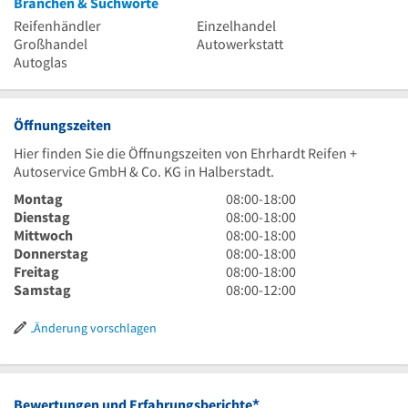
Branchen & Suchworte
Reifenhändler
Einzelhandel
Großhandel
Autowerkstatt
Autoglas
Öffnungszeiten
Hier finden Sie die Öffnungszeiten von Ehrhardt Reifen +
Autoservice GmbH & Co. KG in Halberstadt.
8
Montag
08:00
-
18:00
Uhr
8
Dienstag
08:00
-
18:00
bis
Uhr
8
Mittwoch
08:00
-
18:00
18
bis
Uhr
8
Donnerstag
08:00
-
18:00
Uhr
18
bis
Uhr
8
Freitag
08:00
-
18:00
Uhr
18
bis
Uhr
8
Samstag
08:00
-
12:00
Uhr
18
bis
Uhr
Uhr
18
bis
Änderung vorschlagen
Uhr
12
Uhr
*
Bewertungen und Erfahrungsberichte