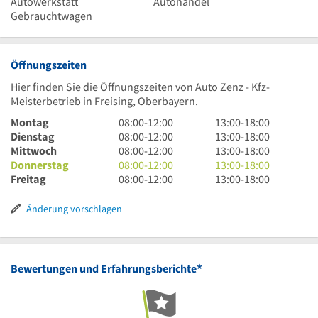
Autowerkstatt
Autohandel
Gebrauchtwagen
Öffnungszeiten
Hier finden Sie die Öffnungszeiten von Auto Zenz - Kfz-
Meisterbetrieb in Freising, Oberbayern.
8
13
Montag
08:00
-
12:00
13:00
-
18:00
Uhr
8
Uhr
13
Dienstag
08:00
-
12:00
13:00
-
18:00
bis
Uhr
8
bis
Uhr
13
Mittwoch
08:00
-
12:00
13:00
-
18:00
12
bis
Uhr
8
18
bis
Uhr
13
Donnerstag
08:00
-
12:00
13:00
-
18:00
Uhr
12
bis
Uhr
8
Uhr
18
bis
Uhr
13
Freitag
08:00
-
12:00
13:00
-
18:00
Uhr
12
bis
Uhr
Uhr
18
bis
Uhr
Uhr
12
bis
Uhr
18
bis
Änderung vorschlagen
Uhr
12
Uhr
18
Uhr
Uhr
*
Bewertungen und Erfahrungsberichte