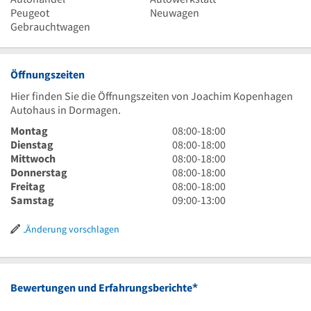
Peugeot
Neuwagen
Gebrauchtwagen
Öffnungszeiten
Hier finden Sie die Öffnungszeiten von Joachim Kopenhagen
Autohaus in Dormagen.
8
Montag
08:00
-
18:00
Uhr
8
Dienstag
08:00
-
18:00
bis
Uhr
8
Mittwoch
08:00
-
18:00
18
bis
Uhr
8
Donnerstag
08:00
-
18:00
Uhr
18
bis
Uhr
8
Freitag
08:00
-
18:00
Uhr
18
bis
Uhr
9
Samstag
09:00
-
13:00
Uhr
18
bis
Uhr
Uhr
18
bis
Änderung vorschlagen
Uhr
13
Uhr
*
Bewertungen und Erfahrungsberichte