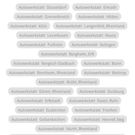
Autowerkstatt
Düsseldorf
Autowerkstatt
Erkrath
Autowerkstatt
Grevenbroich
Autowerkstatt
Hilden
Autowerkstatt
Köln
Autowerkstatt
Langenfeld, Rheinland
Autowerkstatt
Leverkusen
Autowerkstatt
Neuss
Autowerkstatt
Pulheim
Autowerkstatt
Solingen
Autowerkstatt
Bergheim, Erft
Autowerkstatt
Bergisch Gladbach
Autowerkstatt
Bonn
Autowerkstatt
Bornheim, Rheinland
Autowerkstatt
Bottrop
Autowerkstatt
Brühl, Rheinland
Autowerkstatt
Düren, Rheinland
Autowerkstatt
Duisburg
Autowerkstatt
Erftstadt
Autowerkstatt
Essen, Ruhr
Autowerkstatt
Euskirchen
Autowerkstatt
Frechen
Autowerkstatt
Gelsenkirchen
Autowerkstatt
Hennef, Sieg
Autowerkstatt
Hürth, Rheinland