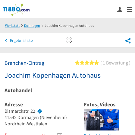
Werkstatt
Dormagen
Joachim Kopenhagen Autohaus
Ergebnisliste
Branchen-Eintrag
5 von 5 Sternen
1 Bewertung
Joachim Kopenhagen Autohaus
Autohandel
Adresse
Fotos, Videos
Bismarckstr. 22
41542
Dormagen
(Nievenheim)
Nordrhein-Westfalen