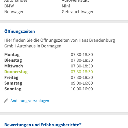
Autohandel
Autowerkstatt
BMW
Mini
Neuwagen
Gebrauchtwagen
Öffnungszeiten
Hier finden Sie die Öffnungszeiten von Hans Brandenburg
GmbH Autohaus in Dormagen.
7
Montag
07:30
-
18:30
Uhr
7
Dienstag
07:30
-
18:30
30
Uhr
7
Mittwoch
07:30
-
18:30
bis
30
Uhr
7
Donnerstag
07:30
-
18:30
18
bis
30
Uhr
7
Freitag
07:30
-
18:30
Uhr
18
bis
30
Uhr
9
Samstag
09:00
-
16:00
30
Uhr
18
bis
30
Uhr
10
Sonntag
10:00
-
16:00
30
Uhr
18
bis
bis
Uhr
30
Uhr
18
16
bis
Änderung vorschlagen
30
Uhr
Uhr
16
30
Uhr
*
Bewertungen und Erfahrungsberichte