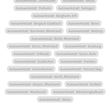
Autowerkstatt
Leverkusen
Autowerkstatt
Neuss
Autowerkstatt
Pulheim
Autowerkstatt
Solingen
Autowerkstatt
Bergheim, Erft
Autowerkstatt
Bergisch Gladbach
Autowerkstatt
Bonn
Autowerkstatt
Bornheim, Rheinland
Autowerkstatt
Bottrop
Autowerkstatt
Brühl, Rheinland
Autowerkstatt
Düren, Rheinland
Autowerkstatt
Duisburg
Autowerkstatt
Erftstadt
Autowerkstatt
Essen, Ruhr
Autowerkstatt
Euskirchen
Autowerkstatt
Frechen
Autowerkstatt
Gelsenkirchen
Autowerkstatt
Hennef, Sieg
Autowerkstatt
Hürth, Rheinland
Autowerkstatt
Kerpen, Rheinland
Autowerkstatt
Krefeld
Autowerkstatt
Meerbusch
Autowerkstatt
Mönchengladbach
Autowerkstatt
Moers