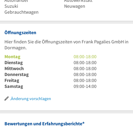
Autohandel
Autowerkstatt
Suzuki
Neuwagen
Gebrauchtwagen
Öffnungszeiten
Hier finden Sie die Öffnungszeiten von Frank Pagalies GmbH in
Dormagen.
8
Montag
08:00
-
18:00
Uhr
8
Dienstag
08:00
-
18:00
bis
Uhr
8
Mittwoch
08:00
-
18:00
18
bis
Uhr
8
Donnerstag
08:00
-
18:00
Uhr
18
bis
Uhr
8
Freitag
08:00
-
18:00
Uhr
18
bis
Uhr
9
Samstag
09:00
-
14:00
Uhr
18
bis
Uhr
Uhr
18
bis
Änderung vorschlagen
Uhr
14
Uhr
*
Bewertungen und Erfahrungsberichte