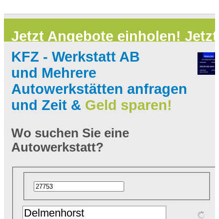
Jetzt Angebote einholen!
Jetzt
KFZ - Werkstatt AB
kostenlos mehrere Anbieter
und
Mehrere
Autowerkstätten anfragen
und Zeit &
Geld sparen!
gleichzeitig anfragen!
Wo suchen Sie eine
Autowerkstatt?