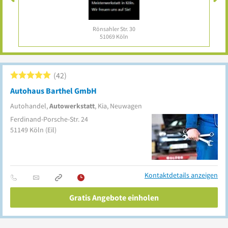
Rönsahler Str. 30
51069
Köln
42
Autohaus Barthel GmbH
Autohandel,
Autowerkstatt
, Kia, Neuwagen
Ferdinand-Porsche-Str. 24
51149
Köln
(Eil)
Kontaktdetails anzeigen
Gratis Angebote einholen