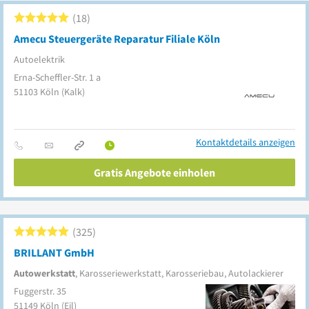
18
Amecu Steuergeräte Reparatur Filiale Köln
Autoelektrik
Erna-Scheffler-Str. 1 a
51103
Köln
(Kalk)
Kontaktdetails anzeigen
Gratis Angebote einholen
325
BRILLANT GmbH
Autowerkstatt
, Karosseriewerkstatt, Karosseriebau, Autolackierer
Fuggerstr. 35
51149
Köln
(Eil)