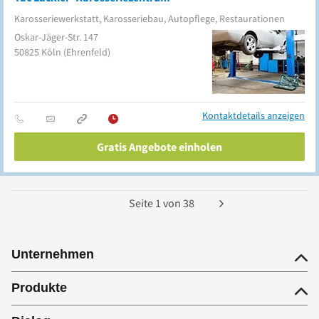
Karosseriewerkstatt, Karosseriebau, Autopflege, Restaurationen
Oskar-Jäger-Str. 147
50825
Köln
(Ehrenfeld)
Kontaktdetails anzeigen
Gratis Angebote einholen
Seite
1
von
38
Unternehmen
Produkte