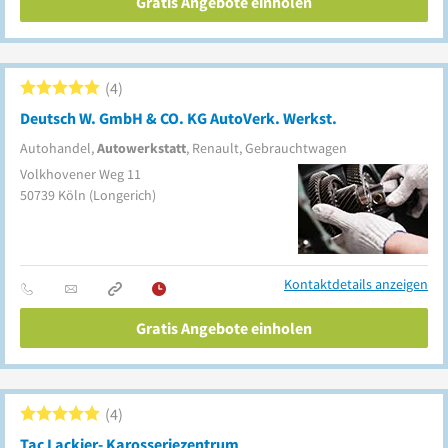
Gratis Angebote einholen
4
Deutsch W. GmbH & CO. KG AutoVerk. Werkst.
Autohandel,
Autowerkstatt
, Renault, Gebrauchtwagen
Volkhovener Weg 11
50739
Köln
(Longerich)
Kontaktdetails anzeigen
Gratis Angebote einholen
4
Tac Lackier- Karosseriezentrum