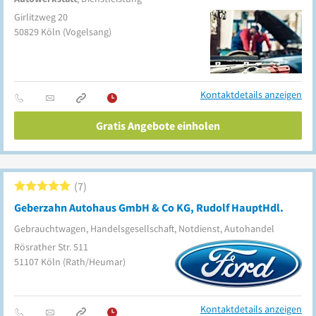
Girlitzweg 20
50829
Köln
(Vogelsang)
Kontaktdetails anzeigen
Gratis Angebote einholen
7
Geberzahn Autohaus GmbH & Co KG, Rudolf HauptHdl.
Gebrauchtwagen, Handelsgesellschaft, Notdienst, Autohandel
Rösrather Str. 511
51107
Köln
(Rath/Heumar)
Kontaktdetails anzeigen