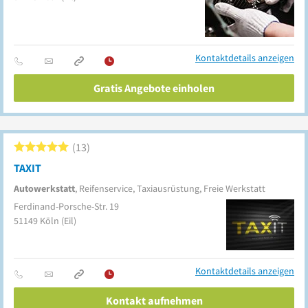
Kontaktdetails anzeigen
Gratis Angebote einholen
13
TAXIT
Autowerkstatt
, Reifenservice, Taxiausrüstung, Freie Werkstatt
Ferdinand-Porsche-Str. 19
51149
Köln
(Eil)
Kontaktdetails anzeigen
Kontakt aufnehmen