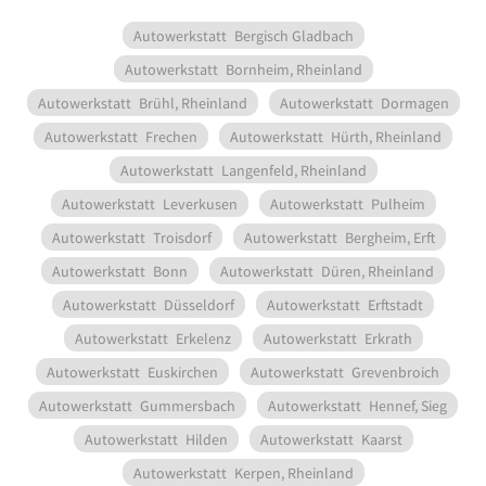
Autowerkstatt
Bergisch Gladbach
Autowerkstatt
Bornheim, Rheinland
Autowerkstatt
Brühl, Rheinland
Autowerkstatt
Dormagen
Autowerkstatt
Frechen
Autowerkstatt
Hürth, Rheinland
Autowerkstatt
Langenfeld, Rheinland
Autowerkstatt
Leverkusen
Autowerkstatt
Pulheim
Autowerkstatt
Troisdorf
Autowerkstatt
Bergheim, Erft
Autowerkstatt
Bonn
Autowerkstatt
Düren, Rheinland
Autowerkstatt
Düsseldorf
Autowerkstatt
Erftstadt
Autowerkstatt
Erkelenz
Autowerkstatt
Erkrath
Autowerkstatt
Euskirchen
Autowerkstatt
Grevenbroich
Autowerkstatt
Gummersbach
Autowerkstatt
Hennef, Sieg
Autowerkstatt
Hilden
Autowerkstatt
Kaarst
Autowerkstatt
Kerpen, Rheinland