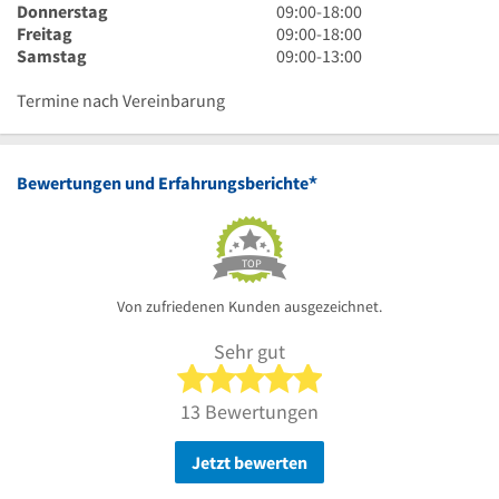
18
bis
Uhr
9
Donnerstag
09:00
-
18:00
Uhr
18
bis
Uhr
9
Freitag
09:00
-
18:00
Uhr
18
bis
Uhr
9
Samstag
09:00
-
13:00
Uhr
18
bis
Uhr
Uhr
18
bis
Termine nach Vereinbarung
Uhr
13
Uhr
*
Bewertungen und Erfahrungsberichte
TOP
Von zufriedenen Kunden ausgezeichnet.
Sehr gut
5 von 5 Sternen
13 Bewertungen
Jetzt bewerten