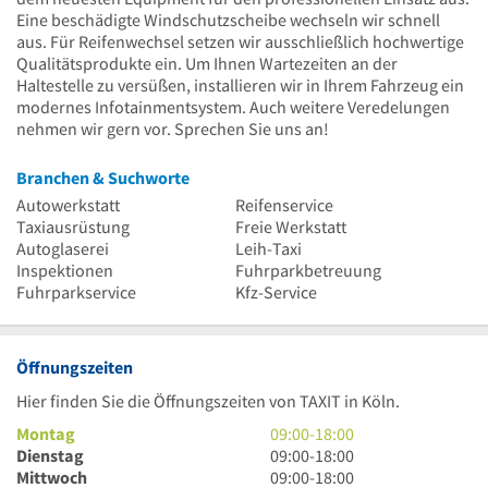
Eine beschädigte Windschutzscheibe wechseln wir schnell
aus. Für Reifenwechsel setzen wir ausschließlich hochwertige
Qualitätsprodukte ein. Um Ihnen Wartezeiten an der
Haltestelle zu versüßen, installieren wir in Ihrem Fahrzeug ein
modernes Infotainmentsystem. Auch weitere Veredelungen
nehmen wir gern vor. Sprechen Sie uns an!
Branchen & Suchworte
Autowerkstatt
Reifenservice
Taxiausrüstung
Freie Werkstatt
Autoglaserei
Leih-Taxi
Inspektionen
Fuhrparkbetreuung
Fuhrparkservice
Kfz-Service
Öffnungszeiten
Hier finden Sie die Öffnungszeiten von TAXIT in Köln.
9
Montag
09:00
-
18:00
Uhr
9
Dienstag
09:00
-
18:00
bis
Uhr
9
Mittwoch
09:00
-
18:00