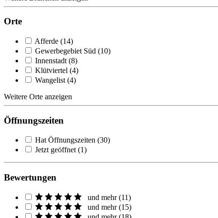
Orte
Afferde
(
14
)
Gewerbegebiet Süd
(
10
)
Innenstadt
(
8
)
Klütviertel
(
4
)
Wangelist
(
4
)
Weitere Orte anzeigen
Öffnungszeiten
Hat Öffnungszeiten
(
30
)
Jetzt geöffnet
(
1
)
Bewertungen
und mehr
(
11
)
und mehr
(
15
)
und mehr
(
18
)