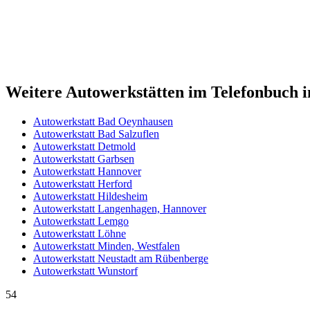
Weitere Autowerkstätten im Telefonbuch 
Autowerkstatt
Bad Oeynhausen
Autowerkstatt
Bad Salzuflen
Autowerkstatt
Detmold
Autowerkstatt
Garbsen
Autowerkstatt
Hannover
Autowerkstatt
Herford
Autowerkstatt
Hildesheim
Autowerkstatt
Langenhagen, Hannover
Autowerkstatt
Lemgo
Autowerkstatt
Löhne
Autowerkstatt
Minden, Westfalen
Autowerkstatt
Neustadt am Rübenberge
Autowerkstatt
Wunstorf
54