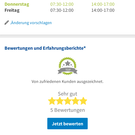
bis
30
Uhr
7
17
bis
Uhr
14
Donnerstag
07:30
-
12:00
14:00
-
17:00
12
bis
30
Uhr
7
Uhr
17
bis
Uhr
14
Freitag
07:30
-
12:00
14:00
-
17:00
Uhr
12
bis
30
Uhr
Uhr
17
bis
Uhr
Uhr
12
bis
30
Uhr
17
bis
Änderung vorschlagen
Uhr
12
bis
Uhr
17
Uhr
12
Uhr
Uhr
*
Bewertungen und Erfahrungsberichte
TOP
Von zufriedenen Kunden ausgezeichnet.
Sehr gut
5 von 5 Sternen
5 Bewertungen
Jetzt bewerten