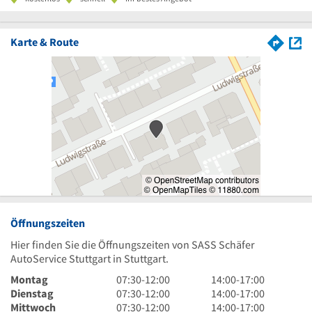
Karte & Route
Öffnungszeiten
Hier finden Sie die Öffnungszeiten von SASS Schäfer
AutoService Stuttgart in Stuttgart.
7
14
Montag
07:30
-
12:00
14:00
-
17:00
Uhr
7
Uhr
14
Dienstag
07:30
-
12:00
14:00
-
17:00
30
Uhr
7
bis
Uhr
14
Mittwoch
07:30
-
12:00
14:00
-
17:00