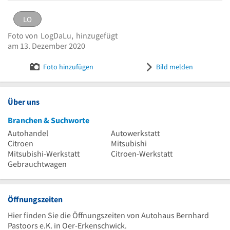
LO
LO
eingestellt von
LogDaLu
am 13. Dezember 2020
Foto von
LogDaLu,
hinzugefügt
Logo Autohaus Bernhard Pastoors e.K.
Bild melden
am 13. Dezember 2020
Foto hinzufügen
Bild melden
Über uns
Branchen & Suchworte
Autohandel
Autowerkstatt
Citroen
Mitsubishi
Mitsubishi-Werkstatt
Citroen-Werkstatt
Gebrauchtwagen
Öffnungszeiten
Hier finden Sie die Öffnungszeiten von Autohaus Bernhard
Pastoors e.K. in Oer-Erkenschwick.