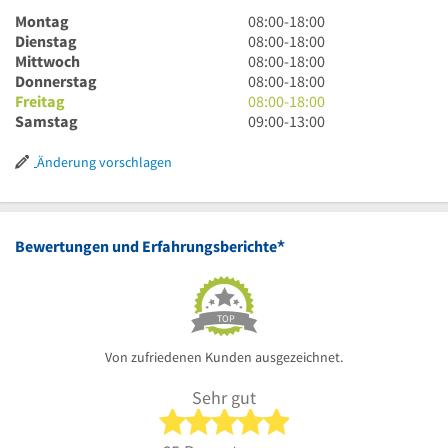
8
Montag
08:00
-
18:00
Uhr
8
Dienstag
08:00
-
18:00
bis
Uhr
8
Mittwoch
08:00
-
18:00
18
bis
Uhr
8
Donnerstag
08:00
-
18:00
Uhr
18
bis
Uhr
8
Freitag
08:00
-
18:00
Uhr
18
bis
Uhr
9
Samstag
09:00
-
13:00
Uhr
18
bis
Uhr
Uhr
18
bis
Änderung vorschlagen
Uhr
13
Uhr
*
Bewertungen und Erfahrungsberichte
TOP
Von zufriedenen Kunden ausgezeichnet.
Sehr gut
5 von 5 Sternen