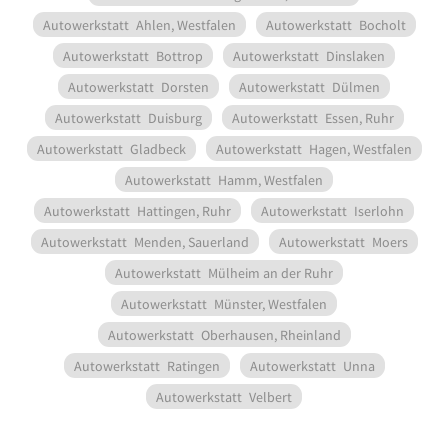
Autowerkstatt
Ahlen, Westfalen
Autowerkstatt
Bocholt
Autowerkstatt
Bottrop
Autowerkstatt
Dinslaken
Autowerkstatt
Dorsten
Autowerkstatt
Dülmen
Autowerkstatt
Duisburg
Autowerkstatt
Essen, Ruhr
Autowerkstatt
Gladbeck
Autowerkstatt
Hagen, Westfalen
Autowerkstatt
Hamm, Westfalen
Autowerkstatt
Hattingen, Ruhr
Autowerkstatt
Iserlohn
Autowerkstatt
Menden, Sauerland
Autowerkstatt
Moers
Autowerkstatt
Mülheim an der Ruhr
Autowerkstatt
Münster, Westfalen
Autowerkstatt
Oberhausen, Rheinland
Autowerkstatt
Ratingen
Autowerkstatt
Unna
Autowerkstatt
Velbert