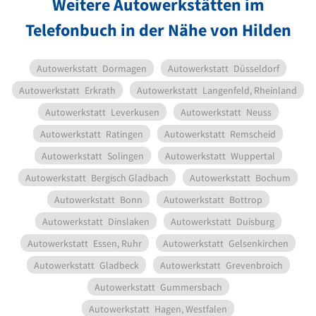
Weitere Autowerkstätten im
Telefonbuch in der Nähe von Hilden
Autowerkstatt
Dormagen
Autowerkstatt
Düsseldorf
Autowerkstatt
Erkrath
Autowerkstatt
Langenfeld, Rheinland
Autowerkstatt
Leverkusen
Autowerkstatt
Neuss
Autowerkstatt
Ratingen
Autowerkstatt
Remscheid
Autowerkstatt
Solingen
Autowerkstatt
Wuppertal
Autowerkstatt
Bergisch Gladbach
Autowerkstatt
Bochum
Autowerkstatt
Bonn
Autowerkstatt
Bottrop
Autowerkstatt
Dinslaken
Autowerkstatt
Duisburg
Autowerkstatt
Essen, Ruhr
Autowerkstatt
Gelsenkirchen
Autowerkstatt
Gladbeck
Autowerkstatt
Grevenbroich
Autowerkstatt
Gummersbach
Autowerkstatt
Hagen, Westfalen