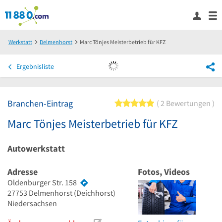
Werkstatt
Delmenhorst
Marc Tönjes Meisterbetrieb für KFZ
Ergebnisliste
Branchen-Eintrag
5 von 5 Sternen
2 Bewertungen
Marc Tönjes Meisterbetrieb für KFZ
Autowerkstatt
Adresse
Fotos, Videos
Oldenburger Str. 158
27753
Delmenhorst
(Deichhorst)
Niedersachsen