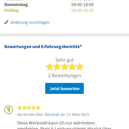
18
bis
Uhr
8
Donnerstag
08:00
-
18:00
Uhr
18
bis
Uhr
8
Freitag
08:00
-
16:30
Uhr
18
bis
Uhr
Uhr
18
bis
Änderung vorschlagen
Uhr
16
Uhr
30
*
Bewertungen und Erfahrungsberichte
Sehr gut
5 von 5 Sternen
2 Bewertungen
Jetzt bewerten
5 von 5 Sternen
ein Kunde über
GoLocal
am 13. März 2013
Diese Werkstatt kann ich nur wärmstens
empfehlen. Preis & Leistung stimmt absolut über