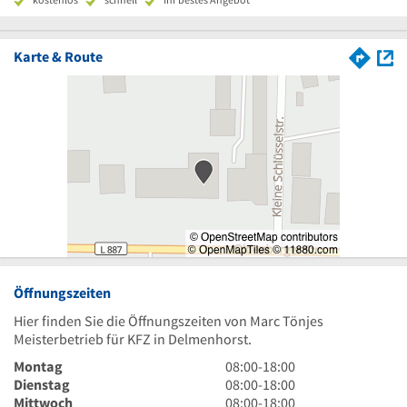
Karte & Route
Öffnungszeiten
Hier finden Sie die Öffnungszeiten von Marc Tönjes
Meisterbetrieb für KFZ in Delmenhorst.
8
Montag
08:00
-
18:00
Uhr
8
Dienstag
08:00
-
18:00
bis
Uhr
8
Mittwoch
08:00
-
18:00