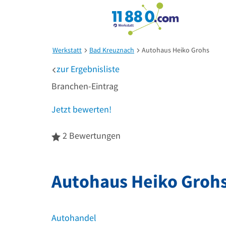
Werkstatt
Bad Kreuznach
Autohaus Heiko Grohs
zur
Ergebnisliste
Branchen-Eintrag
Jetzt bewerten!
4
2 Bewertungen
von
5
Sternen
Autohaus Heiko Groh
Autohandel