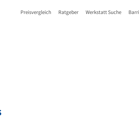
Preisvergleich
Ratgeber
Werkstatt Suche
Barr
s