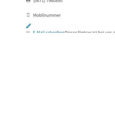
(0671) 7960890
Mobilnummer
E-Mail schreiben
Dieser Eintrag ist bei un
zur Website
Facebook Seite
Über uns
Branchen & Suchworte
Autohandel
Autowerkstatt
Toyota
Gebrauchtwagen
Toyota-Werkstatt