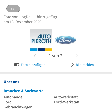
LO
LO
eingestellt von
LogDaLu
am 13. Dezember 2020
Foto von
LogDaLu,
hinzugefügt
Logo Auto Pieroth GmbH & Co. KG
Bild melden
am 13. Dezember 2020
1
von
2
Foto hinzufügen
Bild melden
Über uns
Branchen & Suchworte
Autohandel
Autowerkstatt
Ford
Ford-Werkstatt
Gebrauchtwagen