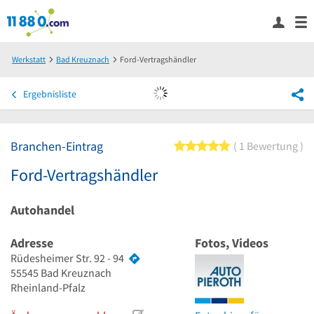
Werkstatt
Bad Kreuznach
Ford-Vertragshändler
Ergebnisliste
Branchen-Eintrag
5 von 5 Sternen
1 Bewertung
Ford-Vertragshändler
Autohandel
Adresse
Fotos, Videos
Rüdesheimer Str. 92 - 94
55545
Bad Kreuznach
Rheinland-Pfalz