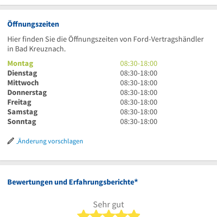
Öffnungszeiten
Hier finden Sie die Öffnungszeiten von Ford-Vertragshändler
in Bad Kreuznach.
8
Montag
08:30
-
18:00
Uhr
8
Dienstag
08:30
-
18:00
30
Uhr
8
Mittwoch
08:30
-
18:00
bis
30
Uhr
8
Donnerstag
08:30
-
18:00
18
bis
30
Uhr
8
Freitag
08:30
-
18:00
Uhr
18
bis
30
Uhr
8
Samstag
08:30
-
18:00
Uhr
18
bis
30
Uhr
8
Sonntag
08:30
-
18:00
Uhr
18
bis
30
Uhr
Uhr
18
bis
30
Änderung vorschlagen
Uhr
18
bis
Uhr
18
Uhr
*
Bewertungen und Erfahrungsberichte
Sehr gut
5 von 5 Sternen