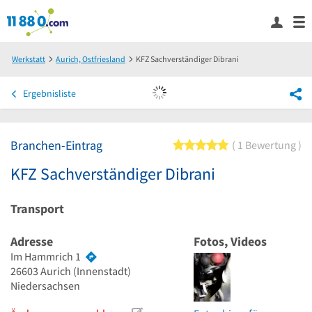
Werkstatt
Aurich, Ostfriesland
KFZ Sachverständiger Dibrani
Ergebnisliste
Branchen-Eintrag
5 von 5 Sternen
1 Bewertung
KFZ Sachverständiger Dibrani
Transport
Adresse
Fotos, Videos
Im Hammrich 1
26603
Aurich
(Innenstadt)
Niedersachsen