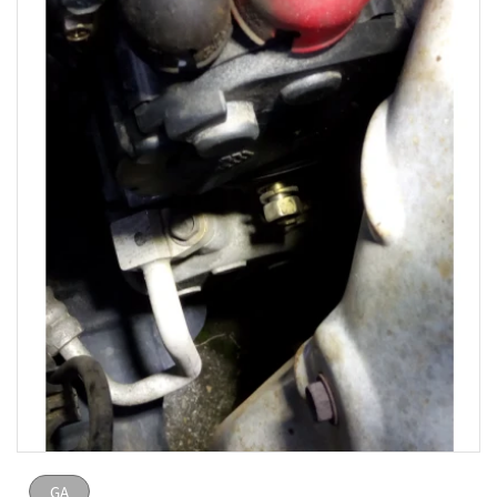
GA
GA