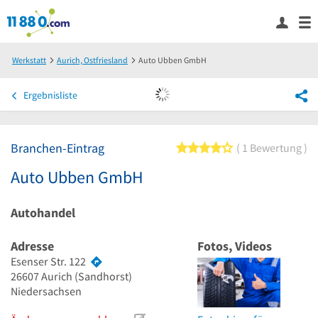
Werkstatt
Aurich, Ostfriesland
Auto Ubben GmbH
Ergebnisliste
Branchen-Eintrag
4 von 5 Sternen
1 Bewertung
Auto Ubben GmbH
Autohandel
Adresse
Fotos, Videos
Esenser Str. 122
26607
Aurich
(Sandhorst)
Niedersachsen