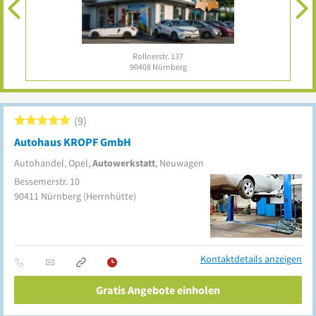
Rollnerstr. 137
90408
Nürnberg
9
Autohaus KROPF GmbH
Autohandel, Opel,
Autowerkstatt
, Neuwagen
Bessemerstr. 10
90411
Nürnberg
(Herrnhütte)
Kontaktdetails anzeigen
Gratis Angebote einholen