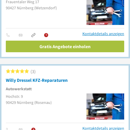
Frauentaler Weg 17
90427
Nürnberg
(Wetzendorf)
Kontaktdetails anzeigen
Gratis Angebote einholen
3
Willy Dressel KFZ-Reparaturen
Autowerkstatt
Hochstr. 9
90429
Nürnberg
(Rosenau)
Kontaktdetails anzeigen