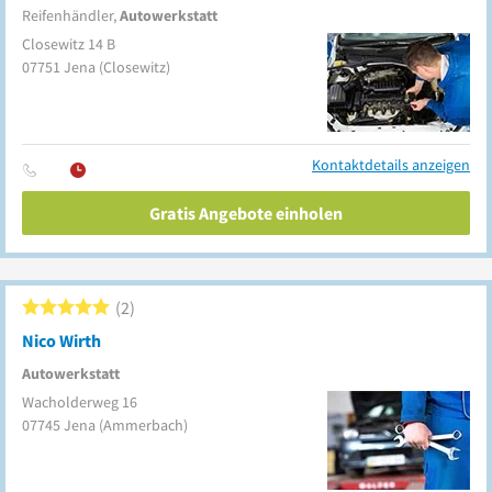
Reifenhändler,
Autowerkstatt
Closewitz 14 B
07751
Jena
(Closewitz)
Kontaktdetails anzeigen
Gratis Angebote einholen
2
Nico Wirth
Autowerkstatt
Wacholderweg 16
07745
Jena
(Ammerbach)