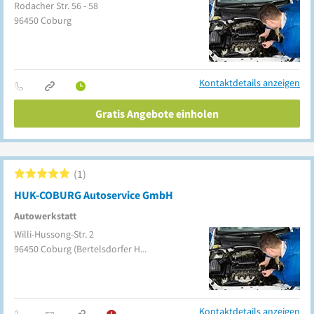
Rodacher Str. 56 - 58
96450
Coburg
Kontaktdetails anzeigen
Gratis Angebote einholen
1
HUK-COBURG Autoservice GmbH
Autowerkstatt
Willi-Hussong-Str. 2
96450
Coburg
(Bertelsdorfer Höhe)
Kontaktdetails anzeigen