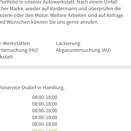
ortfolio in unserer Autowerkstatt. Nach einem Unfall
elcher Marke, wieder auf Vordermann und überprüfen die
serie oder den Motor. Weitere Arbeiten sind auf Anfrage
 und Wünschen können Sie uns gerne anrufen.
fz-Werkstätten
Lackierung
ntersuchung (HU)
Abgasuntersuchung (AU)
kstatt
utoservice Osdorf in Hamburg.
8
08:00
-
18:00
Uhr
8
08:00
-
18:00
bis
Uhr
8
08:00
-
18:00
18
bis
Uhr
8
08:00
-
18:00
Uhr
18
bis
Uhr
8
08:00
-
18:00
Uhr
18
bis
Uhr
8
08:00
-
14:00