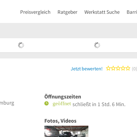
Preisvergleich
Ratgeber
Werkstatt Suche
Barr
0 
Jetzt bewerten!
0
Öffnungszeiten
amburg
schließt in 1 Std. 6 Min.
Fotos, Videos