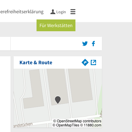
ierefreiheitserklärung
Login
Für Werkstätten
Karte & Route
von 5 Sternen