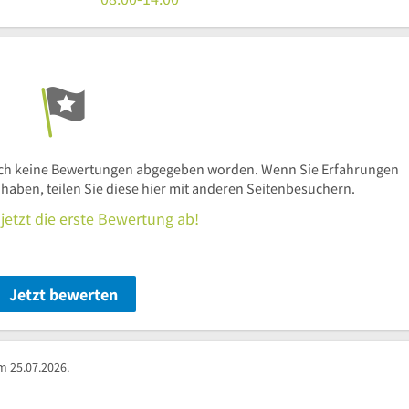
Uhr
18
bis
Uhr
Uhr
18
bis
Uhr
14
Uhr
ch keine Bewertungen abgegeben worden. Wenn Sie Erfahrungen
ben, teilen Sie diese hier mit anderen Seitenbesuchern.
jetzt die erste Bewertung ab!
Jetzt bewerten
m 25.07.2026.