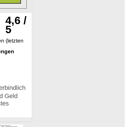
4,6 /
5
n (letzten
ungen
rbindlich
nd Geld
stes