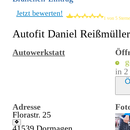
Jetzt bewerten!
1 von 5 Stern
Autofit Daniel Reißmülle
Autowerkstatt
Öff
in 2
Ö
Adresse
Foto
Florastr. 25
41539
Dormagen