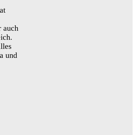
at
r auch
ich.
lles
a und