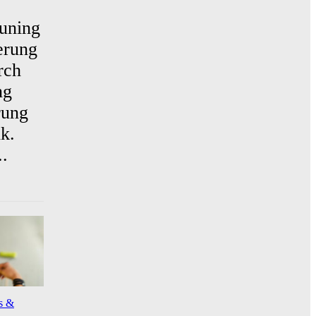
uning
erung
rch
ng
rung
k.
.
s &