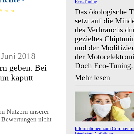
*
Eco-Tuning
Das ökologische T
 Sternen
setzt auf die Mind
des Verbrauchs du
gezieltes Chiptuni
und der Modifizie
 Juni 2018
der Motorelektroni
Doch Eco-Tuning..
rn geben. Bei
um kaputt
Mehr lesen
on Nutzern unserer
e Bewertungen nicht
Informationen zum Coronaviru
Werkstatt-Aufträgen