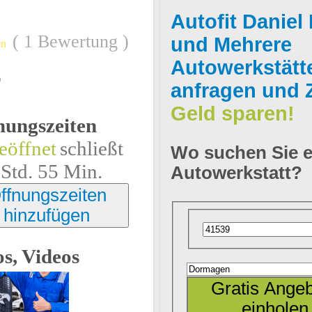
1 Bewertung
einholen!
Jetz
und
Mehrere
en
Autowerkstätt
r
anfragen und Z
kostenlos meh
Geld sparen!
nungszeiten
Anbieter gleic
schließt
Wo suchen Sie e
 Std. 55 Min.
Autowerkstatt?
anfragen!
ffnungszeiten
hinzufügen
s, Videos
Gratis Ange
einholen