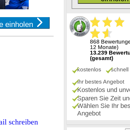
e einholen
s hinzufügen
868 Bewertunge
12 Monate)
13.239 Bewert
(gesamt)
kostenlos
schnell
Ihr bestes Angebot
Kostenlos und unve
Sparen Sie Zeit u
Wählen Sie Ihr be
Angebot
il schreiben