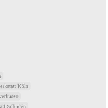
h
rkstatt
Köln
verkusen
att
Solingen